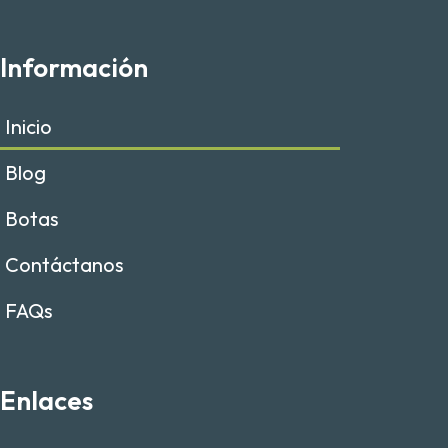
a
n
c
s
e
t
Información
b
a
o
g
o
r
Inicio
k
a
m
Blog
Botas
Contáctanos
FAQs
Enlaces