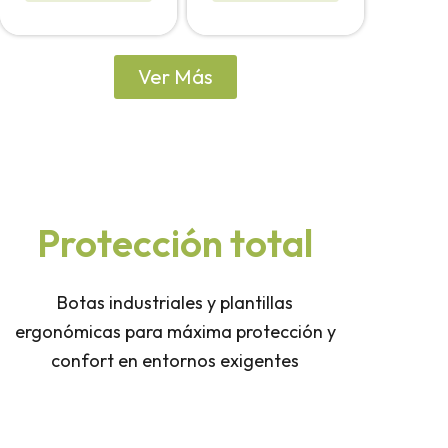
la
página
de
Ver Más
producto
Protección total
Botas industriales y plantillas
ergonómicas para máxima protección y
confort en entornos exigentes