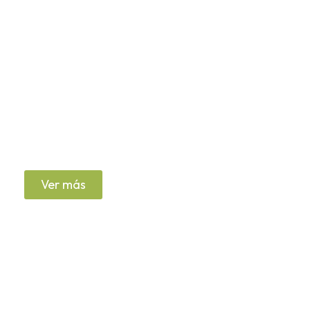
Nuestras Productos
Botas sin puntera
Ver más