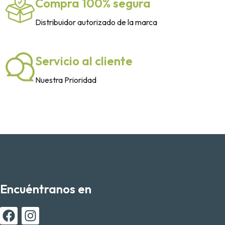
Compra 100% segura
Distribuidor autorizado de la marca
Servicio al cliente
Nuestra Prioridad
Encuéntranos en
F
I