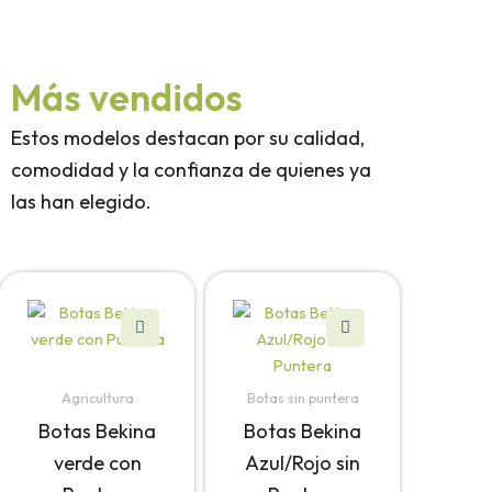
Más vendidos
Estos modelos destacan por su calidad,
comodidad y la confianza de quienes ya
las han elegido.
Este
Este
producto
producto
tiene
tiene
múltiples
múltiples
Agricultura
Botas sin puntera
variantes.
variantes.
Botas Bekina
Botas Bekina
Las
Las
verde con
Azul/Rojo sin
opciones
opciones