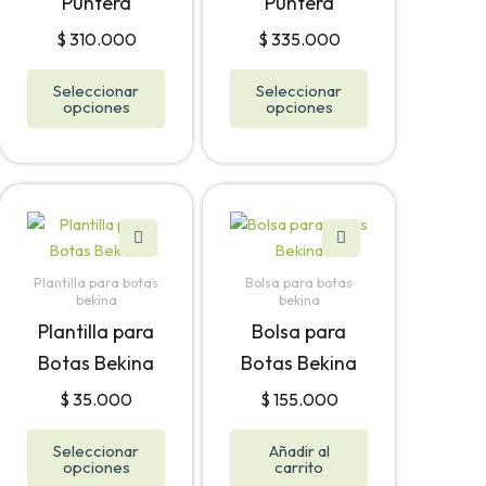
Puntera
Puntera
se
se
pueden
pueden
$
310.000
$
335.000
elegir
elegir
en
en
Seleccionar
Seleccionar
opciones
opciones
la
la
página
página
de
de
producto
producto
Este
producto
tiene
Plantilla para botas
Bolsa para botas
múltiples
bekina
bekina
variantes.
Plantilla para
Bolsa para
Las
Botas Bekina
Botas Bekina
opciones
$
35.000
$
155.000
se
pueden
Seleccionar
Añadir al
elegir
opciones
carrito
en