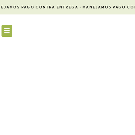
Ir
EJAMOS PAGO CONTRA ENTREGA •
MANEJAMOS PAGO CON
al
contenido